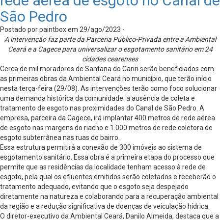
rede aérea de esgoto no Canal de
São Pedro
Postado por paintbox em 29/ago/2023 -
A intervenção faz parte da Parceria Público-Privada entre a Ambiental
Ceará e a Cagece para universalizar o esgotamento sanitário em 24
cidades cearenses
Cerca de mil moradores de Santana do Cariri serão beneficiados com
as primeiras obras da Ambiental Ceará no município, que terão início
nesta terça-feira (29/08). As intervenções terão como foco solucionar
uma demanda histórica da comunidade: a ausência de coleta e
tratamento de esgoto nas proximidades do Canal de São Pedro. A
empresa, parceira da Cagece, irá implantar 400 metros de rede aérea
de esgoto nas margens do riacho e 1.000 metros de rede coletora de
esgoto subterrânea nas ruas do bairro.
Essa estrutura permitirá a conexão de 300 imóveis ao sistema de
esgotamento sanitário. Essa obra é a primeira etapa do processo que
permite que as residências da localidade tenham acesso à rede de
esgoto, pela qual os efluentes emitidos serão coletados e receberão o
tratamento adequado, evitando que o esgoto seja despejado
diretamente na natureza e colaborando para a recuperação ambiental
da região e a redução significativa de doenças de veiculação hídrica.
O diretor-executivo da Ambiental Ceará, Danilo Almeida, destaca que a