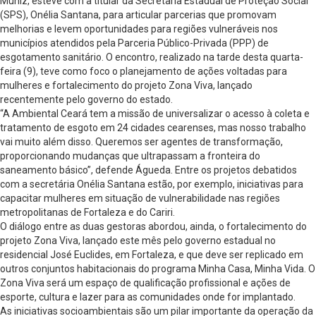
Muniz, esteve com a titular da Secretaria Estadual de Proteção Social
(SPS), Onélia Santana, para articular parcerias que promovam
melhorias e levem oportunidades para regiões vulneráveis nos
municípios atendidos pela Parceria Público-Privada (PPP) de
esgotamento sanitário. O encontro, realizado na tarde desta quarta-
feira (9), teve como foco o planejamento de ações voltadas para
mulheres e fortalecimento do projeto Zona Viva, lançado
recentemente pelo governo do estado.
“A Ambiental Ceará tem a missão de universalizar o acesso à coleta e
tratamento de esgoto em 24 cidades cearenses, mas nosso trabalho
vai muito além disso. Queremos ser agentes de transformação,
proporcionando mudanças que ultrapassam a fronteira do
saneamento básico”, defende Águeda. Entre os projetos debatidos
com a secretária Onélia Santana estão, por exemplo, iniciativas para
capacitar mulheres em situação de vulnerabilidade nas regiões
metropolitanas de Fortaleza e do Cariri.
O diálogo entre as duas gestoras abordou, ainda, o fortalecimento do
projeto Zona Viva, lançado este mês pelo governo estadual no
residencial José Euclides, em Fortaleza, e que deve ser replicado em
outros conjuntos habitacionais do programa Minha Casa, Minha Vida. O
Zona Viva será um espaço de qualificação profissional e ações de
esporte, cultura e lazer para as comunidades onde for implantado.
As iniciativas socioambientais são um pilar importante da operação da