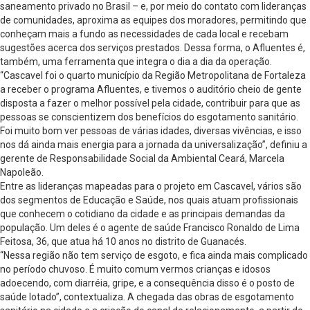
saneamento privado no Brasil – e, por meio do contato com lideranças
de comunidades, aproxima as equipes dos moradores, permitindo que
conheçam mais a fundo as necessidades de cada local e recebam
sugestões acerca dos serviços prestados. Dessa forma, o Afluentes é,
também, uma ferramenta que integra o dia a dia da operação.
“Cascavel foi o quarto município da Região Metropolitana de Fortaleza
a receber o programa Afluentes, e tivemos o auditório cheio de gente
disposta a fazer o melhor possível pela cidade, contribuir para que as
pessoas se conscientizem dos benefícios do esgotamento sanitário.
Foi muito bom ver pessoas de várias idades, diversas vivências, e isso
nos dá ainda mais energia para a jornada da universalização”, definiu a
gerente de Responsabilidade Social da Ambiental Ceará, Marcela
Napoleão.
Entre as lideranças mapeadas para o projeto em Cascavel, vários são
dos segmentos de Educação e Saúde, nos quais atuam profissionais
que conhecem o cotidiano da cidade e as principais demandas da
população. Um deles é o agente de saúde Francisco Ronaldo de Lima
Feitosa, 36, que atua há 10 anos no distrito de Guanacés.
“Nessa região não tem serviço de esgoto, e fica ainda mais complicado
no período chuvoso. É muito comum vermos crianças e idosos
adoecendo, com diarréia, gripe, e a consequência disso é o posto de
saúde lotado”, contextualiza. A chegada das obras de esgotamento