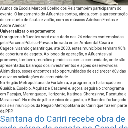
Alunos da Escola Marconi Coelho dos Reis também participaram do
evento. O lançamento do Afluentes contou, ainda, com a apresentação
de um dueto de flauta e violão, com os músicos Adeilson Freitas e
André Alencar.
Universalizar o esgotamento
O programa Afluentes será executado nas 24 cidades contempladas
pela Parceria Público-Privada firmada entre Ambiental Ceará e
Cagece, visando garantir que, até 2033, estes municípios tenham 90%
de cobertura de esgoto. Ao longo da operação, o Afluentes vai
promover, também, reuniões periódicas com a comunidade, onde são
apresentados balanços dos investimentos e ações desenvolvidas.
Além disso, esses encontros são oportunidades de esclarecer dúvidas
e ouvir as solicitações da comunidade.
Na Região Metropolitana de Fortaleza, o programa já foi lançado em
Guaiúba, Eusébio, Aquiraz e Cascavel e, agora, seguirá o cronograma
em Pacajus, Maranguape, Horizonte, Itaitinga, Chorozinho, Pacatuba e
Maracanaú. No mês de julho e início de agosto, o Afluentes foi lançado
nos seis municípios da Região Metropolitana do Cariri que fazem parte
da PPP.
Santana do Cariri recebe obra de