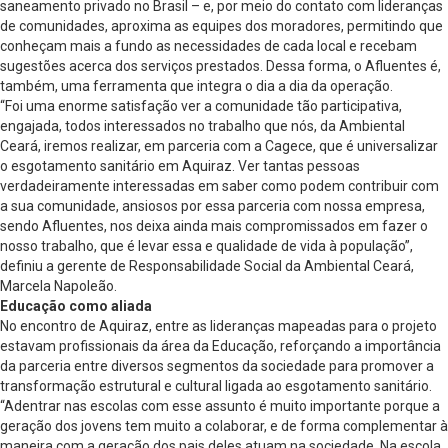
saneamento privado no Brasil – e, por meio do contato com lideranças
de comunidades, aproxima as equipes dos moradores, permitindo que
conheçam mais a fundo as necessidades de cada local e recebam
sugestões acerca dos serviços prestados. Dessa forma, o Afluentes é,
também, uma ferramenta que integra o dia a dia da operação.
“Foi uma enorme satisfação ver a comunidade tão participativa,
engajada, todos interessados no trabalho que nós, da Ambiental
Ceará, iremos realizar, em parceria com a Cagece, que é universalizar
o esgotamento sanitário em Aquiraz. Ver tantas pessoas
verdadeiramente interessadas em saber como podem contribuir com
a sua comunidade, ansiosos por essa parceria com nossa empresa,
sendo Afluentes, nos deixa ainda mais compromissados em fazer o
nosso trabalho, que é levar essa e qualidade de vida à população”,
definiu a gerente de Responsabilidade Social da Ambiental Ceará,
Marcela Napoleão.
Educação como aliada
No encontro de Aquiraz, entre as lideranças mapeadas para o projeto
estavam profissionais da área da Educação, reforçando a importância
da parceria entre diversos segmentos da sociedade para promover a
transformação estrutural e cultural ligada ao esgotamento sanitário.
“Adentrar nas escolas com esse assunto é muito importante porque a
geração dos jovens tem muito a colaborar, e de forma complementar à
maneira com a geração dos pais deles atuam na sociedade. Na escola