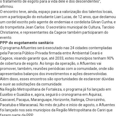
o tratamento de esgoto para a vida dele e dos descendentes”,
afirmou.
O encontro teve, ainda, espaço para a valorização dos talentos locais,
com a participação do estudante Lian Lucas, de 12 anos, que declamou
um cordel escrito pelo agente de endemias e cordelista Gilvan Cunha; e
do trompetista Jean Carlos. O secretário municipal de Cultura, Tarcísio
Christianne, e representantes da Cagece também participaram do
evento.
PPP do esgotamento sanitário
O programa Afluentes será executado nas 24 cidades contempladas
pela Parceria Público-Privada firmada entre Ambiental Ceará e
Cagece, visando garantir que, até 2033, estes municípios tenham 90%
de cobertura de esgoto. Ao longo da operação, o Afluentes vai
promover, também, reuniões periódicas com a comunidade, onde são
apresentados balanços dos investimentos e ações desenvolvidas.
Além disso, esses encontros são oportunidades de esclarecer dúvidas
e ouvir as solicitações da comunidade.
Na Região Metropolitana de Fortaleza, o programa já foi lançado em
Eusébio e Guaiúba e, agora, seguirá o cronograma em Aquiraz,
Cascavel, Pacajus, Maranguape, Horizonte, Itaitinga, Chorozinho,
Pacatuba e Maracanaú. No mês de julho e início de agosto, o Afluentes
foi lançado nos seis municípios da Região Metropolitana do Cariri que
fazem parte da PPP.