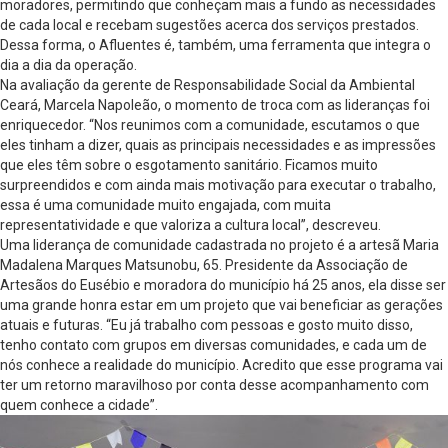
moradores, permitindo que conheçam mais a fundo as necessidades
de cada local e recebam sugestões acerca dos serviços prestados.
Dessa forma, o Afluentes é, também, uma ferramenta que integra o
dia a dia da operação.
Na avaliação da gerente de Responsabilidade Social da Ambiental
Ceará, Marcela Napoleão, o momento de troca com as lideranças foi
enriquecedor. “Nos reunimos com a comunidade, escutamos o que
eles tinham a dizer, quais as principais necessidades e as impressões
que eles têm sobre o esgotamento sanitário. Ficamos muito
surpreendidos e com ainda mais motivação para executar o trabalho,
essa é uma comunidade muito engajada, com muita
representatividade e que valoriza a cultura local”, descreveu.
Uma liderança de comunidade cadastrada no projeto é a artesã Maria
Madalena Marques Matsunobu, 65. Presidente da Associação de
Artesãos do Eusébio e moradora do município há 25 anos, ela disse ser
uma grande honra estar em um projeto que vai beneficiar as gerações
atuais e futuras. “Eu já trabalho com pessoas e gosto muito disso,
tenho contato com grupos em diversas comunidades, e cada um de
nós conhece a realidade do município. Acredito que esse programa vai
ter um retorno maravilhoso por conta desse acompanhamento com
quem conhece a cidade”.