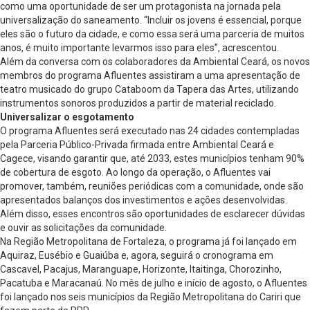
como uma oportunidade de ser um protagonista na jornada pela
universalização do saneamento. “Incluir os jovens é essencial, porque
eles são o futuro da cidade, e como essa será uma parceria de muitos
anos, é muito importante levarmos isso para eles”, acrescentou.
Além da conversa com os colaboradores da Ambiental Ceará, os novos
membros do programa Afluentes assistiram a uma apresentação de
teatro musicado do grupo Cataboom da Tapera das Artes, utilizando
instrumentos sonoros produzidos a partir de material reciclado.
Universalizar o esgotamento
O programa Afluentes será executado nas 24 cidades contempladas
pela Parceria Público-Privada firmada entre Ambiental Ceará e
Cagece, visando garantir que, até 2033, estes municípios tenham 90%
de cobertura de esgoto. Ao longo da operação, o Afluentes vai
promover, também, reuniões periódicas com a comunidade, onde são
apresentados balanços dos investimentos e ações desenvolvidas.
Além disso, esses encontros são oportunidades de esclarecer dúvidas
e ouvir as solicitações da comunidade.
Na Região Metropolitana de Fortaleza, o programa já foi lançado em
Aquiraz, Eusébio e Guaiúba e, agora, seguirá o cronograma em
Cascavel, Pacajus, Maranguape, Horizonte, Itaitinga, Chorozinho,
Pacatuba e Maracanaú. No mês de julho e início de agosto, o Afluentes
foi lançado nos seis municípios da Região Metropolitana do Cariri que