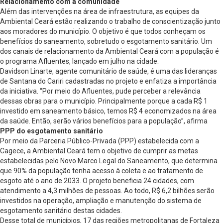
Relacionamento com a comunidade
Além das intervenções na área de infraestrutura, as equipes da
Ambiental Ceará estão realizando o trabalho de conscientização junto
aos moradores do município. O objetivo é que todos conheçam os
benefícios do saneamento, sobretudo o esgotamento sanitário. Um
dos canais de relacionamento da Ambiental Ceará com a população é
o programa Afluentes, lançado em julho na cidade.
Davidson Linarte, agente comunitário de saúde, é uma das lideranças
de Santana do Cariri cadastradas no projeto e enfatiza a importância
da iniciativa. “Por meio do Afluentes, pude perceber a relevância
dessas obras para o município. Principalmente porque a cada R$ 1
investido em saneamento básico, temos R$ 4 economizados na área
da saúde. Então, serão vários benefícios para a população”, afirma
PPP do esgotamento sanitário
Por meio da Parceria Público-Privada (PPP) estabelecida com a
Cagece, a Ambiental Ceará tem o objetivo de cumprir as metas
estabelecidas pelo Novo Marco Legal do Saneamento, que determina
que 90% da população tenha acesso à coleta e ao tratamento de
esgoto até o ano de 2033. O projeto beneficia 24 cidades, com
atendimento a 4,3 milhões de pessoas. Ao todo, R$ 6,2 bilhões serão
investidos na operação, ampliação e manutenção do sistema de
esgotamento sanitário destas cidades.
Desse total de municípios, 17 das regiões metropolitanas de Fortaleza