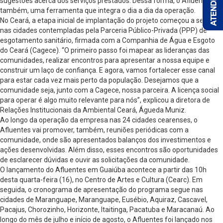
sugestões acerca dos serviços prestados. Dessa forma, o Afluentes é,
também, uma ferramenta que integra o dia a dia da operação.
No Ceará, a etapa inicial de implantação do projeto começou a ser feita
nas cidades contempladas pela Parceria Público-Privada (PPP) de
esgotamento sanitário, firmada com a Companhia de Água e Esgoto
do Ceará (Cagece). “O primeiro passo foi mapear as lideranças das
comunidades, realizar encontros para apresentar a nossa equipe e
construir um laço de confiança. E agora, vamos fortalecer esse canal
para estar cada vez mais perto da população. Desejamos que a
comunidade seja, junto com a Cagece, nossa parceira. A licença social
para operar é algo muito relevante para nós”, explicou a diretora de
Relações Institucionais da Ambiental Ceará, Águeda Muniz.
Ao longo da operação da empresa nas 24 cidades cearenses, o
Afluentes vai promover, também, reuniões periódicas com a
comunidade, onde são apresentados balanços dos investimentos e
ações desenvolvidas. Além disso, esses encontros são oportunidades
de esclarecer dúvidas e ouvir as solicitações da comunidade.
O lançamento do Afluentes em Guaiúba acontece a partir das 10h
desta quarta-feira (16), no Centro de Artes e Cultura (Cearc). Em
seguida, o cronograma de apresentação do programa segue nas
cidades de Maranguape, Maranguape, Eusébio, Aquiraz, Cascavel,
Pacajus, Chorozinho, Horizonte, Itaitinga, Pacatuba e Maracanaú. Ao
longo do mês de julho e início de agosto, o Afluentes foi lançado nos