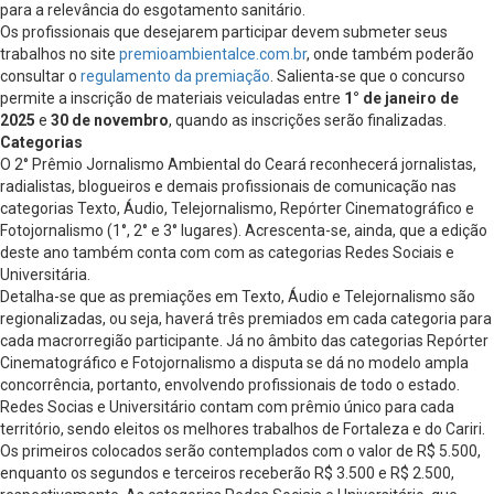
para a relevância do esgotamento sanitário.
Os profissionais que desejarem participar devem submeter seus
trabalhos no site
premioambientalce.com.br
, onde também poderão
consultar o
regulamento da premiação
. Salienta-se que o concurso
permite a inscrição de materiais veiculadas entre
1° de janeiro de
2025
e
30 de novembro
, quando as inscrições serão finalizadas.
Categorias
O 2° Prêmio Jornalismo Ambiental do Ceará reconhecerá jornalistas,
radialistas, blogueiros e demais profissionais de comunicação nas
categorias Texto, Áudio, Telejornalismo, Repórter Cinematográfico e
Fotojornalismo (1°, 2° e 3° lugares). Acrescenta-se, ainda, que a edição
deste ano também conta com com as categorias Redes Sociais e
Universitária.
Detalha-se que as premiações em Texto, Áudio e Telejornalismo são
regionalizadas, ou seja, haverá três premiados em cada categoria para
cada macrorregião participante. Já no âmbito das categorias Repórter
Cinematográfico e Fotojornalismo a disputa se dá no modelo ampla
concorrência, portanto, envolvendo profissionais de todo o estado.
Redes Socias e Universitário contam com prêmio único para cada
território, sendo eleitos os melhores trabalhos de Fortaleza e do Cariri.
Os primeiros colocados serão contemplados com o valor de R$ 5.500,
enquanto os segundos e terceiros receberão R$ 3.500 e R$ 2.500,