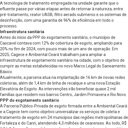
A tecnologia de tratamento empregada na unidade garante que o
efluente passe por várias etapas antes de retornar à natureza, entre
pré-tratamento, reator UASB, filtro aerado submerso e os sistemas de
desinfecção, com uma garantia de 96% de eficiência em todo o
processo.
Infraestrutura sanitária
Antes do início da PPP do esgotamento sanitário, o município de
Cascavel contava com 12% de cobertura de esgoto, ampliando para
20% no fim de 2024, com pouco mais de um ano de operação. Em
2025, Cagece e Ambiental Ceará trabalham para ampliar a
infraestrutura de esgotamento sanitário na cidade, com o objetivo de
cumprir as metas estabelecidas no novo Marco Legal do Saneamento
Básico.
Atualmente, a parceria atua na implantação de 16 km de novas redes
coletoras, além de 1,4 km de linha de recalque e uma nova Estação
Elevatória de Esgoto. As intervenções irão beneficiar quase 2 mil
famílias que residem nos bairros Centro, Jardim Primavera e Rio Novo.
PPP do esgotamento sanitário
A Parceria Público-Privada de esgoto firmada entre a Ambiental Ceará
e a Cagece tem como objetivo universalizar os serviços de coleta e
tratamento de esgoto em 24 municípios das regiões metropolitanas de
Fortaleza e do Cariri, atendendo 4,3 milhões de cearenses. Ao todo, R$