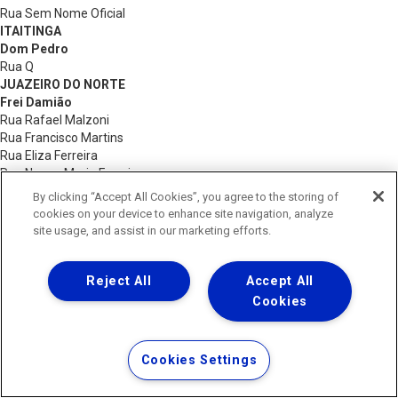
Rua Sem Nome Oficial
ITAITINGA
Dom Pedro
Rua Q
JUAZEIRO DO NORTE
Frei Damião
Rua Rafael Malzoni
Rua Francisco Martins
Rua Eliza Ferreira
Rua Neuza Maria Ferreira
Rua Antônia Idelfina de Oliveira
By clicking “Accept All Cookies”, you agree to the storing of
Rua José Vitorino Sobrinho
cookies on your device to enhance site navigation, analyze
Rua Francisca Duarte
site usage, and assist in our marketing efforts.
Rua José Dourado
Rua Azarias Alves Chaves
Rua Maria de Lourdes Soares
Reject All
Accept All
Rua Vicente Barbosa de Melo
Cookies
Rua José Tomás Ferreira
Rua Joaquim Juvenal de Sousa
Rua Jardim Alegria
Cookies Settings
Rua Árvore de Natal
Rua Joaquim Alexandre Souza