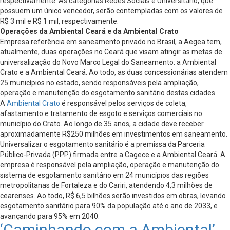
respectivamente. As categorias Redes Sociais e Universitário, que
possuem um único vencedor, serão contempladas com os valores de
R$ 3 mil e R$ 1 mil, respectivamente.
Operações da Ambiental Ceará e da Ambiental Crato
Empresa referência em saneamento privado no Brasil, a Aegea tem,
atualmente, duas operações no Ceará que visam atingir as metas de
universalização do Novo Marco Legal do Saneamento: a Ambiental
Crato e a Ambiental Ceará. Ao todo, as duas concessionárias atendem
25 municípios no estado, sendo responsáveis pela ampliação,
operação e manutenção do esgotamento sanitário destas cidades.
A
Ambiental Crato
é responsável pelos serviços de coleta,
afastamento e tratamento de esgoto e serviços comerciais no
município do Crato. Ao longo de 35 anos, a cidade deve receber
aproximadamente R$250 milhões em investimentos em saneamento.
Universalizar o esgotamento sanitário é a premissa da Parceria
Público-Privada (PPP) firmada entre a Cagece e a Ambiental Ceará. A
empresa é responsável pela ampliação, operação e manutenção do
sistema de esgotamento sanitário em 24 municípios das regiões
metropolitanas de Fortaleza e do Cariri, atendendo 4,3 milhões de
cearenses. Ao todo, R$ 6,5 bilhões serão investidos em obras, levando
esgotamento sanitário para 90% da população até o ano de 2033, e
avançando para 95% em 2040.
‘Caminhando com a Ambiental’