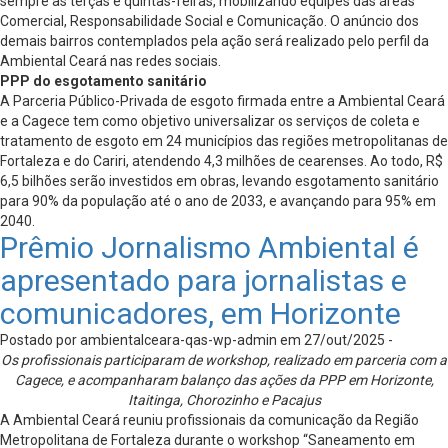
sempre às terças e quintas-feiras, mobilizando equipes das áreas
Comercial, Responsabilidade Social e Comunicação. O anúncio dos
demais bairros contemplados pela ação será realizado pelo perfil da
Ambiental Ceará nas redes sociais.
PPP do esgotamento sanitário
A Parceria Público-Privada de esgoto firmada entre a Ambiental Ceará
e a Cagece tem como objetivo universalizar os serviços de coleta e
tratamento de esgoto em 24 municípios das regiões metropolitanas de
Fortaleza e do Cariri, atendendo 4,3 milhões de cearenses. Ao todo, R$
6,5 bilhões serão investidos em obras, levando esgotamento sanitário
para 90% da população até o ano de 2033, e avançando para 95% em
2040.
Prêmio Jornalismo Ambiental é
apresentado para jornalistas e
comunicadores, em Horizonte
Postado por ambientalceara-qas-wp-admin em 27/out/2025 -
Os profissionais participaram de workshop, realizado em parceria com a
Cagece, e acompanharam balanço das ações da PPP em Horizonte,
Itaitinga, Chorozinho e Pacajus
A Ambiental Ceará reuniu profissionais da comunicação da Região
Metropolitana de Fortaleza durante o workshop “Saneamento em