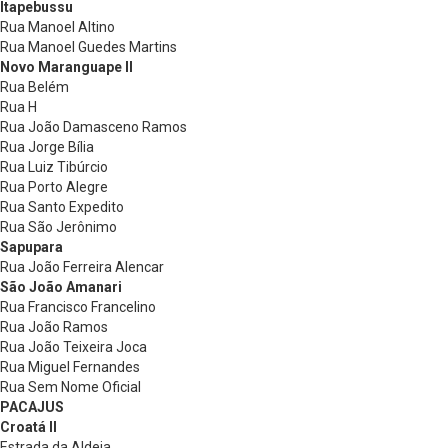
Itapebussu
Rua Manoel Altino
Rua Manoel Guedes Martins
Novo Maranguape II
Rua Belém
Rua H
Rua João Damasceno Ramos
Rua Jorge Bília
Rua Luiz Tibúrcio
Rua Porto Alegre
Rua Santo Expedito
Rua São Jerônimo
Sapupara
Rua João Ferreira Alencar
São João Amanari
Rua Francisco Francelino
Rua João Ramos
Rua João Teixeira Joca
Rua Miguel Fernandes
Rua Sem Nome Oficial
PACAJUS
Croatá II
Estrada da Aldeia