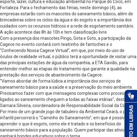
esporte, lazer, cultura e educação ambiental no Parque do Cocó, em
Fortaleza. Para o fechamento das férias, neste domingo (4), as
empresas estarão com os mascotes do saneamento básico, além de
brincadeiras sobre os ciclos da água e do esgoto e a importância dos
cuidados com os recursos hídricos e a rede de esgotamento sanitário.
A ação acontece das 8h às 10h e tem classificação livre.
Com a presença dos mascotes Pingo, Gota e Goto, a participação da
Cagece no evento contará com teatrinho de fantoches e o
“Conhecendo Nossa Cagece Virtual”, em que, por meio do uso de
óculos de realidade virtual, o público terá a oportunidade de visitar uma
das principais estações de água da companhia, a ETA Gavião, para
entender melhor as etapas do tratamento que garante a qualidade na
prestação dos serviços de abastecimento da Cagece
.
“Vamos abordar de forma lúdica a importância dos serviços de
saneamento básico para a saúde e a preservação do meio ambiente.
Precisamos fazer com que mensagens complexas como processos
ligados ao saneamento cheguem a todas as faixas etárias”, destaca
Samara Silveira, coordenadora de Responsabilidade Social da Cagece.
Por meio de um grande jogo de tabuleiro da Ambiental Ceará, o público
infantil percorrerá o “Caminho do Saneamento”, em que é possível
aprender o que é esgoto, como ele é tratado e os benefícios do
saneamento básico para a população. Quem participar das atividades
ganhará brindes educativos sobre o tema.