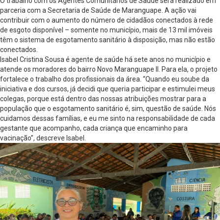
O trabalho com os Agentes Comunitários de Saúde será realizado em
parceria com a Secretaria de Saúde de Maranguape. A ação vai
contribuir com o aumento do número de cidadãos conectados à rede
de esgoto disponível – somente no município, mais de 13 mil imóveis
têm o sistema de esgotamento sanitário à disposição, mas não estão
conectados.
Isabel Cristina Sousa é agente de saúde há sete anos no município e
atende os moradores do bairro Novo Maranguape II. Para ela, o projeto
fortalece o trabalho dos profissionais da área. “Quando eu soube da
iniciativa e dos cursos, já decidi que queria participar e estimulei meus
colegas, porque está dentro das nossas atribuições mostrar para a
população que o esgotamento sanitário é, sim, questão de saúde. Nós
cuidamos dessas famílias, e eu me sinto na responsabilidade de cada
gestante que acompanho, cada criança que encaminho para
vacinação”, descreve Isabel.