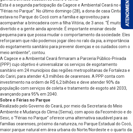
Esta é a segunda participação da Cagece e Ambiental Ceará no evento
“Férias no Parque”. No último domingo (28), a dona de casa Cintia Silva
estava no Parque do Cocó com a família e aproveitou para
acompanhar a brincadeira com a filha Vitória, de 3 anos. “É muito
divertido e a gente ainda aprende. É importante ensinar desde
pequena para que possa mudar o comportamento da sociedade. Eles
reforçaram que não podemos jogar óleo no ralo da pia, a importância
do esgotamento sanitário para prevenir doenças e os cuidados com o
meio ambiente”, contou.
A Cagece e a Ambiental Ceará firmaram a Parceria Público-Privada
(PPP) cujo objetivo é universalizar os serviços de esgotamento
sanitário em 24 municípios das regiões metropolitanas de Fortaleza e
do Cariri, para atender 4,3 milhões de cearenses. A PPP conta com
investimento na ordem de R$ 6,2 bilhões e deve atender 90% da
população com serviços de coleta e tratamento de esgoto até 2033,
avançando para 95% em 2040.
Sobre o Férias no Parque
Realizado pelo Governo do Ceará, por meio da Secretaria do Meio
Ambiente e Mudança do Clima (Sema), com apoio da Fecomércio e do
Sesc, o “Férias no Parque” oferece uma alternativa saudável para as
famílias cearenses, próximo da natureza, no Parque Estadual do Cocó,
maior parque natural em área urbana do Norte/Nordeste e o quarto da