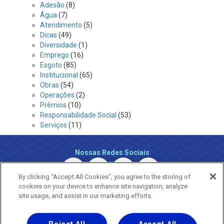
Adesão
(8)
Água
(7)
Atendimento
(5)
Dicas
(49)
Diversidade
(1)
Emprego
(16)
Esgoto
(85)
Institucional
(65)
Obras
(54)
Operações
(2)
Prêmios
(10)
Responsabilidade Social
(53)
Serviços
(11)
Nossas Redes Sociais
By clicking “Accept All Cookies”, you agree to the storing of
cookies on your device to enhance site navigation, analyze
site usage, and assist in our marketing efforts.