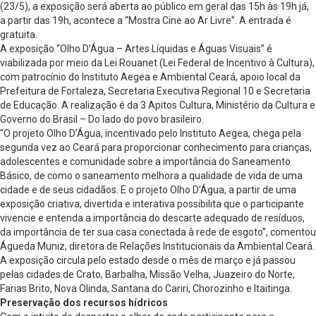
(23/5), a exposição será aberta ao público em geral das 15h às 19h já,
a partir das 19h, acontece a “Mostra Cine ao Ar Livre”. A entrada é
gratuita.
A exposição “Olho D’Água – Artes Líquidas e Águas Visuais” é
viabilizada por meio da Lei Rouanet (Lei Federal de Incentivo à Cultura),
com patrocínio do Instituto Aegea e Ambiental Ceará, apoio local da
Prefeitura de Fortaleza, Secretaria Executiva Regional 10 e Secretaria
de Educação. A realização é da 3 Apitos Cultura, Ministério da Cultura e
Governo do Brasil – Do lado do povo brasileiro.
“O projeto Olho D’Água, incentivado pelo Instituto Aegea, chega pela
segunda vez ao Ceará para proporcionar conhecimento para crianças,
adolescentes e comunidade sobre a importância do Saneamento
Básico, de como o saneamento melhora a qualidade de vida de uma
cidade e de seus cidadãos. E o projeto Olho D’Água, a partir de uma
exposição criativa, divertida e interativa possibilita que o participante
vivencie e entenda a importância do descarte adequado de resíduos,
da importância de ter sua casa conectada à rede de esgoto”, comentou
Águeda Muniz, diretora de Relações Institucionais da Ambiental Ceará.
A exposição circula pelo estado desde o mês de março e já passou
pelas cidades de Crato, Barbalha, Missão Velha, Juazeiro do Norte,
Farias Brito, Nova Olinda, Santana do Cariri, Chorozinho e Itaitinga.
Preservação dos recursos hídricos