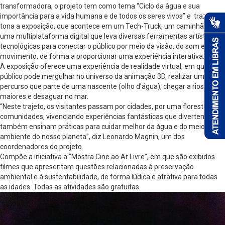
transformadora, o projeto tem como tema “Ciclo da água e sua
importância para a vida humana e de todos os seres vivos” e traz à
tona a exposição, que acontece em um Tech-Truck, um caminhão com
uma multiplataforma digital que leva diversas ferramentas artísticas e
tecnológicas para conectar o público por meio da visão, do som e do
movimento, de forma a proporcionar uma experiência interativa.
A exposição oferece uma experiência de realidade virtual, em que o
público pode mergulhar no universo da animação 3D, realizar um
percurso que parte de uma nascente (olho d’água), chegar a rios
maiores e desaguar no mar.
“Neste trajeto, os visitantes passam por cidades, por uma floresta e por
comunidades, vivenciando experiências fantásticas que divertem, mas
também ensinam práticas para cuidar melhor da água e do meio
ambiente do nosso planeta”, diz Leonardo Magnin, um dos
coordenadores do projeto.
Compõe a iniciativa a “Mostra Cine ao Ar Livre”, em que são exibidos
filmes que apresentam questões relacionadas à preservação
ambiental e à sustentabilidade, de forma lúdica e atrativa para todas
as idades. Todas as atividades são gratuitas.