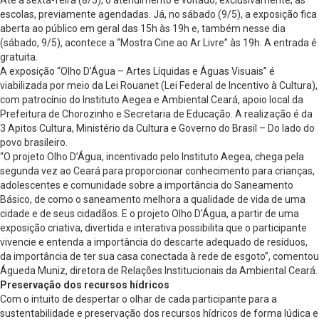
escolas, previamente agendadas. Já, no sábado (9/5), a exposição fica
aberta ao público em geral das 15h às 19h e, também nesse dia
(sábado, 9/5), acontece a “Mostra Cine ao Ar Livre” às 19h. A entrada é
gratuita.
A exposição “Olho D’Água – Artes Líquidas e Águas Visuais” é
viabilizada por meio da Lei Rouanet (Lei Federal de Incentivo à Cultura),
com patrocínio do Instituto Aegea e Ambiental Ceará, apoio local da
Prefeitura de Chorozinho e Secretaria de Educação. A realização é da
3 Apitos Cultura, Ministério da Cultura e Governo do Brasil – Do lado do
povo brasileiro.
“O projeto Olho D’Água, incentivado pelo Instituto Aegea, chega pela
segunda vez ao Ceará para proporcionar conhecimento para crianças,
adolescentes e comunidade sobre a importância do Saneamento
Básico, de como o saneamento melhora a qualidade de vida de uma
cidade e de seus cidadãos. E o projeto Olho D’Água, a partir de uma
exposição criativa, divertida e interativa possibilita que o participante
vivencie e entenda a importância do descarte adequado de resíduos,
da importância de ter sua casa conectada à rede de esgoto”, comentou
Águeda Muniz, diretora de Relações Institucionais da Ambiental Ceará.
Preservação dos recursos hídricos
Com o intuito de despertar o olhar de cada participante para a
sustentabilidade e preservação dos recursos hídricos de forma lúdica e