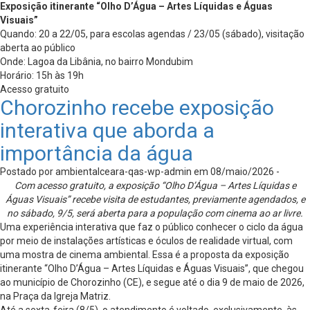
Exposição itinerante “Olho D’Água – Artes Líquidas e Águas
Visuais”
Quando: 20 a 22/05, para escolas agendas / 23/05 (sábado), visitação
aberta ao público
Onde: Lagoa da Libânia, no bairro Mondubim
Horário: 15h às 19h
Acesso gratuito
Chorozinho recebe exposição
interativa que aborda a
importância da água
Postado por ambientalceara-qas-wp-admin em 08/maio/2026 -
Com acesso gratuito, a exposição “Olho D’Água – Artes Líquidas e
Águas Visuais” recebe visita de estudantes, previamente agendados, e
no sábado, 9/5, será aberta para a população com cinema ao ar livre.
Uma experiência interativa que faz o público conhecer o ciclo da água
por meio de instalações artísticas e óculos de realidade virtual, com
uma mostra de cinema ambiental. Essa é a proposta da exposição
itinerante “Olho D’Água – Artes Líquidas e Águas Visuais”, que chegou
ao município de Chorozinho (CE), e segue até o dia 9 de maio de 2026,
na Praça da Igreja Matriz.
Até a sexta-feira (8/5), o atendimento é voltado, exclusivamente, às