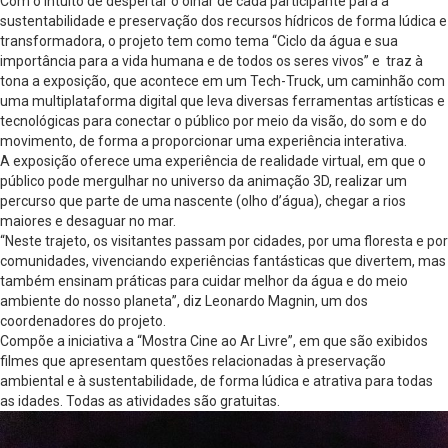
Com o intuito de despertar o olhar de cada participante para a
sustentabilidade e preservação dos recursos hídricos de forma lúdica e
transformadora, o projeto tem como tema “Ciclo da água e sua
importância para a vida humana e de todos os seres vivos” e traz à
tona a exposição, que acontece em um Tech-Truck, um caminhão com
uma multiplataforma digital que leva diversas ferramentas artísticas e
tecnológicas para conectar o público por meio da visão, do som e do
movimento, de forma a proporcionar uma experiência interativa.
A exposição oferece uma experiência de realidade virtual, em que o
público pode mergulhar no universo da animação 3D, realizar um
percurso que parte de uma nascente (olho d’água), chegar a rios
maiores e desaguar no mar.
“Neste trajeto, os visitantes passam por cidades, por uma floresta e por
comunidades, vivenciando experiências fantásticas que divertem, mas
também ensinam práticas para cuidar melhor da água e do meio
ambiente do nosso planeta”, diz Leonardo Magnin, um dos
coordenadores do projeto.
Compõe a iniciativa a “Mostra Cine ao Ar Livre”, em que são exibidos
filmes que apresentam questões relacionadas à preservação
ambiental e à sustentabilidade, de forma lúdica e atrativa para todas
as idades. Todas as atividades são gratuitas.