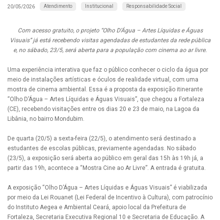
Atendimento
Institucional
Responsabilidade Social
20/05/2026
Com acesso gratuito, o projeto “Olho D’Água – Artes Líquidas e Águas
Visuais” já está recebendo visitas agendadas de estudantes da rede pública
e, no sábado, 23/5, será aberta para a população com cinema ao ar livre.
Uma experiência interativa que faz o público conhecer o ciclo da água por
meio de instalações artísticas e óculos de realidade virtual, com uma
mostra de cinema ambiental. Essa é a proposta da exposição itinerante
“Olho D’Água – Artes Líquidas e Águas Visuais”, que chegou a Fortaleza
(CE), recebendo visitações entre os dias 20 e 23 de maio, na Lagoa da
Libânia, no bairro Mondubim.
De quarta (20/5) a sexta-feira (22/5), o atendimento será destinado a
estudantes de escolas públicas, previamente agendadas. No sábado
(23/5), a exposição será aberta ao público em geral das 15h às 19h já, a
partir das 19h, acontece a “Mostra Cine ao Ar Livre”. A entrada é gratuita.
A exposição “Olho D’Água – Artes Líquidas e Águas Visuais” é viabilizada
por meio da Lei Rouanet (Lei Federal de Incentivo à Cultura), com patrocínio
do Instituto Aegea e Ambiental Ceará, apoio local da Prefeitura de
Fortaleza, Secretaria Executiva Regional 10 e Secretaria de Educação. A