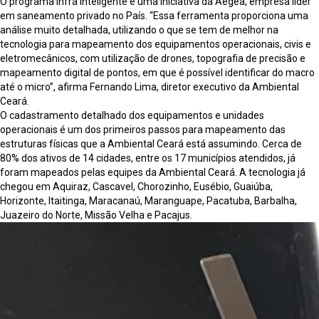
O programa Infra Inteligente é uma iniciativa da Aegea, empresa líder
em saneamento privado no País. “Essa ferramenta proporciona uma
análise muito detalhada, utilizando o que se tem de melhor na
tecnologia para mapeamento dos equipamentos operacionais, civis e
eletromecânicos, com utilização de drones, topografia de precisão e
mapeamento digital de pontos, em que é possível identificar do macro
até o micro”, afirma Fernando Lima, diretor executivo da Ambiental
Ceará.
O cadastramento detalhado dos equipamentos e unidades
operacionais é um dos primeiros passos para mapeamento das
estruturas físicas que a Ambiental Ceará está assumindo. Cerca de
80% dos ativos de 14 cidades, entre os 17 municípios atendidos, já
foram mapeados pelas equipes da Ambiental Ceará. A tecnologia já
chegou em Aquiraz, Cascavel, Chorozinho, Eusébio, Guaiúba,
Horizonte, Itaitinga, Maracanaú, Maranguape, Pacatuba, Barbalha,
Juazeiro do Norte, Missão Velha e Pacajus.