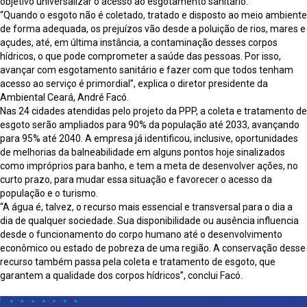
objetivo universalizar o acesso ao esgotamento sanitário.
“Quando o esgoto não é coletado, tratado e disposto ao meio ambiente
de forma adequada, os prejuízos vão desde a poluição de rios, mares e
açudes, até, em última instância, a contaminação desses corpos
hídricos, o que pode comprometer a saúde das pessoas. Por isso,
avançar com esgotamento sanitário e fazer com que todos tenham
acesso ao serviço é primordial”, explica o diretor presidente da
Ambiental Ceará, André Facó.
Nas 24 cidades atendidas pelo projeto da PPP, a coleta e tratamento de
esgoto serão ampliados para 90% da população até 2033, avançando
para 95% até 2040. A empresa já identificou, inclusive, oportunidades
de melhorias da balneabilidade em alguns pontos hoje sinalizados
como impróprios para banho, e tem a meta de desenvolver ações, no
curto prazo, para mudar essa situação e favorecer o acesso da
população e o turismo.
“A água é, talvez, o recurso mais essencial e transversal para o dia a
dia de qualquer sociedade. Sua disponibilidade ou ausência influencia
desde o funcionamento do corpo humano até o desenvolvimento
econômico ou estado de pobreza de uma região. A conservação desse
recurso também passa pela coleta e tratamento de esgoto, que
garantem a qualidade dos corpos hídricos”, conclui Facó.