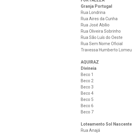
FORTALEZA
Granja Portugal
Rua Londrina
Rua Aires da Cunha
Rua José Abílio
Rua Oliveira Sobrinho
Rua São Luís do Oeste
Rua Sem Nome Oficial
Travessa Humberto Lomeu
AQUIRAZ
Divineia
Beco 1
Beco 2
Beco 3
Beco 4
Beco 5
Beco 6
Beco 7
Loteamento Sol Nascente
Rua Anajá