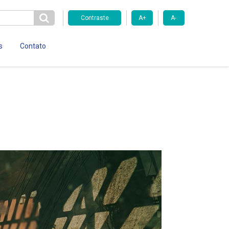
Contraste
A+
A-
s
Contato