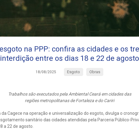
esgoto na PPP: confira as cidades e os t
interdição entre os dias 18 e 22 de agosto
Esgoto
Obras
18/08/2025
Trabalhos são executados pela Ambiental Ceará em cidades das
regiões metropolitanas de Fortaleza e do Cariri
a da Cagece na operação e universalização do esgoto, divulga o crono
sgotamento sanitário das cidades atendidas pela Parceria Público-Priv
18 a 22 de agosto.