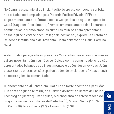
No Ceará, a etapa inicial de implantação do projeto começou a ser feita
nas cidades contempladas pela Parceria Público-Privada (PPP) de
esgotamento sanitário, firmada com a Companhia de Água e Esgoto do
Ceará (Cagece). “Inicialmente, fizemos um mapeamento das lideranças
comunitárias e promovemos as primeiras reuniões para apresentar a
nossa equipe e estabelecer um laço de confiança”, explicou a diretora de
Relações Institucionais da Ambiental Ceará com foco no Cariri, Carolina
Serafim.
Ao longo da operação da empresa nas 24 cidades cearenses, o Afluentes
vai promover, também, reuniões periódicas com a comunidade, onde são
apresentados balanços dos investimentos e ações desenvolvidas. Além
disso, esses encontros são oportunidades de esclarecer dúvidas e ouvir
as solicitações da comunidade.
O lançamento do Afluentes em Juazeiro do Norte acontece a partir das
19h desta segunda-feira (3), no auditório do Instituto Centro de Ensino
Tecnológico (Centec). Em seguida, o cronograma de apresentação do
programa segue nas cidades de Barbalha (5), Missão Velha (13), Santana
do Cariri (20), Nova Olinda (27) e Farias Brito (3/08).