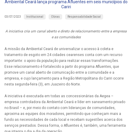
Ambiental Ceará lança programa Afluentes em seis municípios do
Cariri
Institucional
Obras
Responsabilidade Social
03/07/2023
A iniciativa cria um canal aberto e direto de relacionamento entre a empresa
e as comunidades
A missão da Ambiental Ceará de universalizar o acesso à coleta e
tratamento de esgoto em 24 cidades cearenses conta com um recurso
importante: o apoio da população para realizar essas transformações.
Esse relacionamento é fortalecido a partir do programa Afluentes, que
promove um canal aberto de comunicação entre a comunidade e a
empresa, e cujo lançamento para a Região Metropolitana do Cariri ocorre
nesta segunda-feira (3), em Juazeiro do Norte.
A iniciativa é executada em todas as concessionárias da Aegea –
empresa controladora da Ambiental Ceará e líder em saneamento privado
no Brasil – e, por meio do contato com lideranças de comunidades,
aproxima as equipes dos moradores, permitindo que conheçam mais a
fundo as necessidades de cada local e recebam sugestões acerca dos
serviços prestados. Dessa forma, o Afluentes é, também, uma ferramenta
que integra o dia a dia da operação.